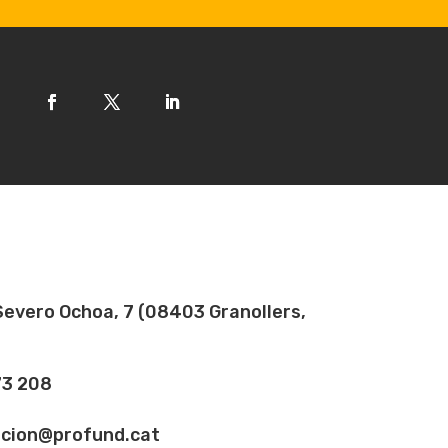
Severo Ochoa, 7 (08403 Granollers,
73 208
acion@profund.cat