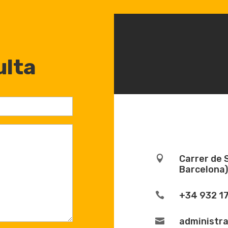
ulta
Carrer de 

Barcelona)
+34 932 1

administr
