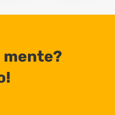
n mente?
o!